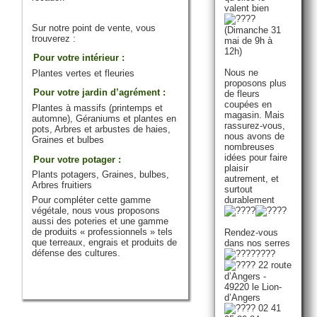
valent bien
Sur notre point de vente, vous
(Dimanche 31
trouverez :
mai de 9h à
12h)
Pour votre intérieur :
Nous ne
Plantes vertes et fleuries
proposons plus
Pour votre jardin d’agrément :
de fleurs
coupées en
Plantes à massifs (printemps et
magasin. Mais
automne), Géraniums et plantes en
rassurez-vous,
pots, Arbres et arbustes de haies,
nous avons de
Graines et bulbes
nombreuses
idées pour faire
Pour votre potager :
plaisir
Plants potagers, Graines, bulbes,
autrement, et
Arbres fruitiers
surtout
durablement
Pour compléter cette gamme
végétale, nous vous proposons
aussi des poteries et une gamme
de produits « professionnels » tels
Rendez-vous
que terreaux, engrais et produits de
dans nos serres
défense des cultures.
22 route
d’Angers -
49220 le Lion-
d’Angers
02 41