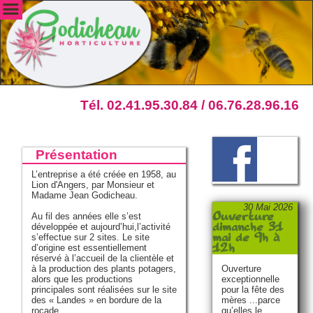
Tél. 02.41.95.30.84 / 06.76.28.96.16
Présentation
L’entreprise a été créée en 1958, au
Lion d'Angers, par Monsieur et
Madame Jean Godicheau.
30 Mai 2026
Au fil des années elle s’est
Ouverture
développée et aujourd’hui,l’activité
dimanche 31
s’effectue sur 2 sites. Le site
mai de 9h à
d’origine est essentiellement
12h
réservé à l’accueil de la clientèle et
à la production des plants potagers,
Ouverture
alors que les productions
exceptionnelle
principales sont réalisées sur le site
pour la fête des
des « Landes » en bordure de la
mères ...parce
rocade..
qu’elles le