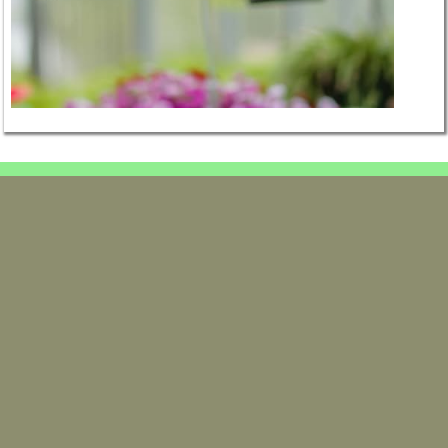
email.
contact@godicheauhorticulture.com
Mentions Légales
02.41.95.30.84 / 06.76.28.96.16