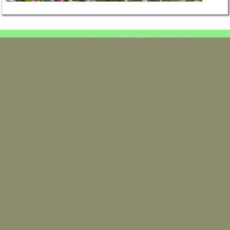
email.
contact@godicheauhorticulture.com
Mentions Légales
02.41.95.30.84 / 06.76.28.96.16