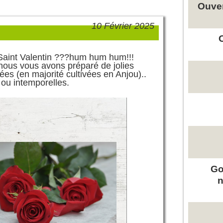
Ouver
10 Février 2025
 Saint Valentin ???hum hum hum!!!
nous vous avons préparé de jolies
pées
(en majorité cultivées en Anjou).
.
 ou intemporelles.
Go
n