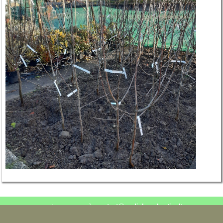
email.
contact@godicheauhorticulture.com
Mentions Légales
02.41.95.30.84 / 06.76.28.96.16